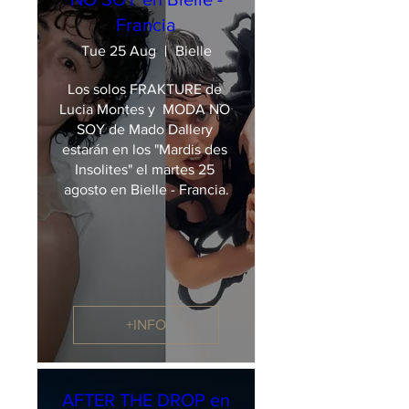
Francia
Tue 25 Aug
Bielle
Los solos FRAKTURE de 
Lucia Montes y  MODA NO 
SOY de Mado Dallery 
estarán en los "Mardis des 
Insolites" el martes 25 
agosto en Bielle - Francia.
+INFO
AFTER THE DROP en