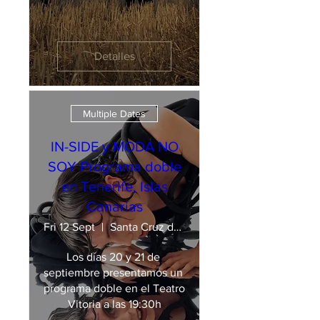
Detalles
Multiple Dates
IN-SIDE y MODA NO
SOY Programa doble
en Tenerife, Islas
Canarias
Fri 12 Sept
Santa Cruz de Tenerife
Los días 20 y 21 de 
septiembre presentamos un 
programa doble en el Teatro 
Vitoria a las 19:30h