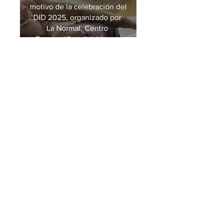
motivo de la celebración del 
DID 2025, organizado por 
La Normal, Centro 
Coreográfico dirigido por 
Antonio Ruz.
Detalles
Multiple Dates
AFTER THE DROP en
DFERIA!
Wed 19 Mar
San Sebastián
Los días 18 y 19 de marzo en 
San Sebastián. A las 16h45 
en la Sala de Danza VEA. 