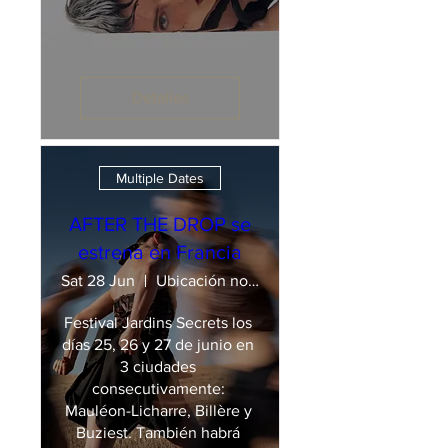
Detalles
Multiple Dates
AFTER THE DROP se
estrena en Francia
Sat 28 Jun
Ubicación no determinada
Festival Jardins Secrets los 
días 25, 26 y 27 de junio en 
3 ciudades 
consecutivamente: 
Mauléon-Licharre, Billère y 
Buziest. También habrá 